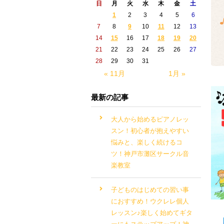
日
月
火
水
木
金
土
1
2
3
4
5
6
7
8
9
10
11
12
13
14
15
16
17
18
19
20
21
22
23
24
25
26
27
28
29
30
31
« 11月
1月 »
最新の記事
大人から始めるピアノレッ
スン！初心者が抱えやすい
悩みと、楽しく続けるコ
ツ！神戸市灘区サークル音
楽教室
子どものはじめての習い事
におすすめ！ウクレレ個人
レッスン♪楽しく始めてギタ