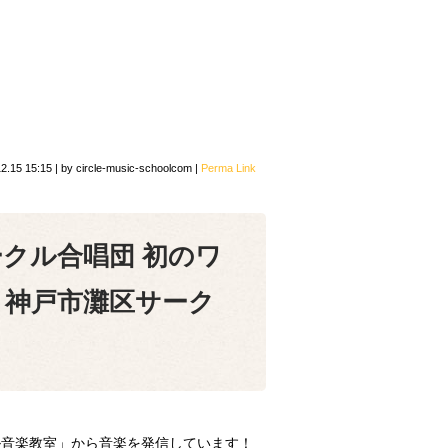
2.15 15:15
|
by
circle-music-schoolcom
|
Perma Link
クル合唱団 初のワ
！神戸市灘区サーク
音楽教室」から音楽を発信しています！