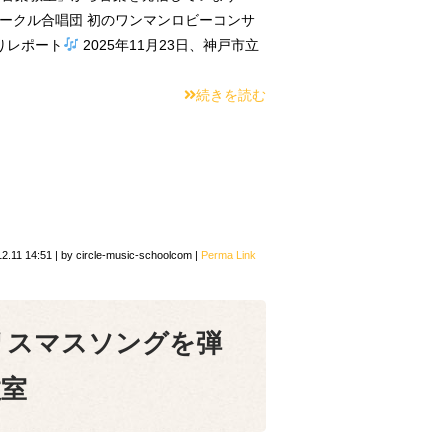
ークル合唱団 初のワンマンロビーコンサ
りレポート
2025年11月23日、神戸市立
続きを読む
12.11 14:51
|
by
circle-music-schoolcom
|
Perma Link
リスマスソングを弾
教室