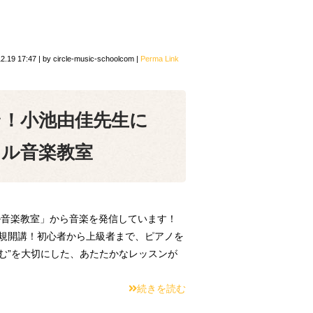
2.19 17:47
|
by
circle-music-schoolcom
|
Perma Link
ン！小池由佳先生に
クル音楽教室
音楽教室」から音楽を発信しています！
新規開講！初心者から上級者まで、ピアノを
む”を大切にした、あたたかなレッスンが
続きを読む