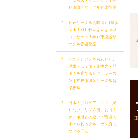
ーにもステップアップ！神
戸市灘区サークル音楽教室
神戸サークル合唱団7月練習
レポ！8月9日いよいよ本番
コンサート！神戸市灘区サ
ークル音楽教室
今こそピアノを習わせたい
理由とは？脳・集中力・器
用さを育てるピアノレッス
ン｜神戸市灘区サークル音
楽教室
日本のプロピアニストに足
りない「リズム感」とは？
テンポ感との違い・現場で
求められるグルーヴを身に
つける方法