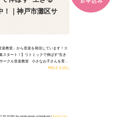
中！｜神戸市灘区サ
音楽教室」から音楽を発信しています！ス
集スタート！】リトミックで伸ばす“生き
｜サークル音楽教室 小さなお子さんを育…
続きを読む
2.20 15:09
|
by
circle-music-schoolcom
|
Perma Link