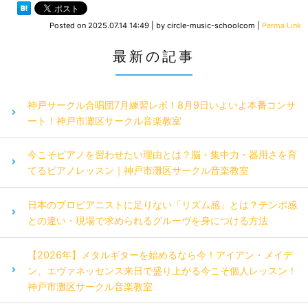
Posted on
2025.07.14 14:49
|
by
circle-music-schoolcom
|
Perma Link
最新の記事
神戸サークル合唱団7月練習レポ！8月9日いよいよ本番コンサ
ート！神戸市灘区サークル音楽教室
今こそピアノを習わせたい理由とは？脳・集中力・器用さを育
てるピアノレッスン｜神戸市灘区サークル音楽教室
日本のプロピアニストに足りない「リズム感」とは？テンポ感
との違い・現場で求められるグルーヴを身につける方法
【2026年】メタルギターを始めるなら今！アイアン・メイデ
ン、エヴァネッセンス来日で盛り上がる今こそ個人レッスン！
神戸市灘区サークル音楽教室