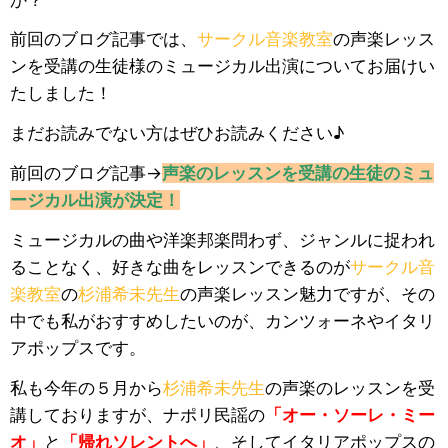
前回のブログ記事では、
サークル音楽教室
の声楽レッス
ンを受講の生徒様のミュージカル出演についてお届けい
たしました！
まだお読みでない方はぜひお読みください♪
前回のブログ記事→
声楽のレッスンを受講の生徒のミュ
ージカル出演が決定！
ミュージカルの曲や洋楽邦楽問わず、ジャンルに捉われ
ることなく、好きな曲をレッスンできるのが
サークル音
楽教室
の
杉浦希未先生
の声楽レッスン魅力ですが、その
中でも私がおすすめしたいのが、カンツォーネやイタリ
アポップスです。
私も今年の５月から
杉浦希未先生
の声楽のレッスンを受
講しておりますが、ナポリ民謡の
「オー・ソーレ・ミー
オ」
と
「帰れソレントへ」
、そしてイタリアポップスの