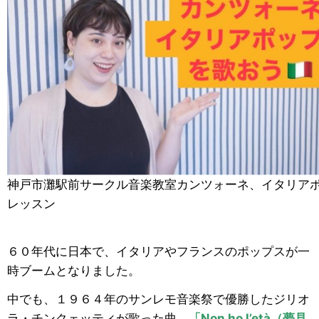
神戸市灘駅前サークル音楽教室カンツォーネ、イタリア
レッスン
６０年代に日本で、イタリアやフランスのポップスが一
時ブームとなりました。
中でも、１９６４年のサンレモ音楽祭で優勝したジリオ
ラ・チンクェッティが歌った曲、
「
Non ho l’età
（夢見