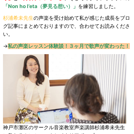
「Non ho l’eta（夢見る想い）」
を練習しました。
杉浦希未先生
の声楽を受け始めて私が感じた成長をブロ
グ記事にまとめておりますので、合わせてお読みくださ
い。
→
私の声楽レッスン体験談！３ヶ月で歌声が変わった！
神戸市灘区のサークル音楽教室声楽講師杉浦希未先生