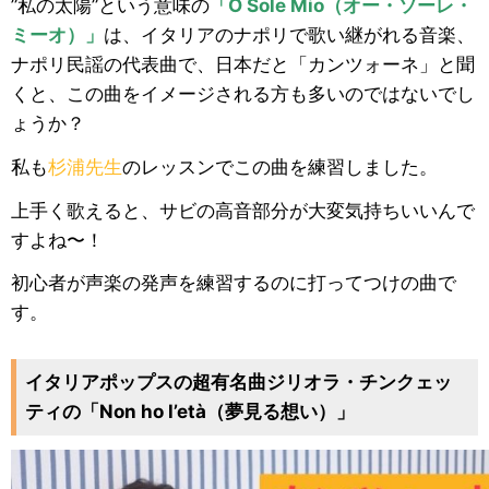
”私の太陽”という意味の
「O Sole Mio（オー・ソーレ・
ミーオ）」
は、イタリアのナポリで歌い継がれる音楽、
ナポリ民謡の代表曲で、日本だと「カンツォーネ」と聞
くと、この曲をイメージされる方も多いのではないでし
ょうか？
私も
杉浦先生
のレッスンでこの曲を練習しました。
上手く歌えると、サビの高音部分が大変気持ちいいんで
すよね〜！
初心者が声楽の発声を練習するのに打ってつけの曲で
す。
イタリアポップスの超有名曲ジリオラ・チンクェッ
ティの「
Non ho l’età
（夢見る想い）」