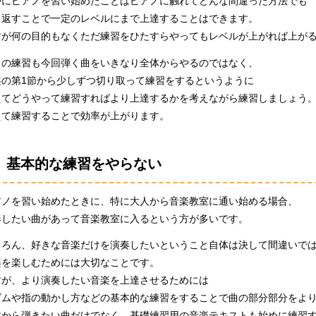
かにピアノを習い始めたことはピアノに触れてどんな間違った方法でも
り返すことで一定のレベルにまで上達することはできます。
すが何の目的もなくただ練習をひたすらやってもレベルが上がれば上が
日の練習も今回弾く曲をいきなり全体からやるのではなく、
盤の第1節から少しずつ切り取って練習をするというように
えてどうやって練習すればより上達するかを考えながら練習しましょう
えて練習することで効率が上がります。
基本的な練習をやらない
アノを習い始めたときに、特に大人から音楽教室に通い始める場合、
奏したい曲があって音楽教室に入るという方が多いです。
ちろん、好きな音楽だけを演奏したいということ自体は決して間違いで
楽を楽しむためには大切なことです。
すが、より演奏したい音楽を上達させるためには
ズムや指の動かし方などの基本的な練習をすることで曲の部分部分をよ
すから弾きたい曲だけでなく、基礎練習用の音楽テキストも始めに練習