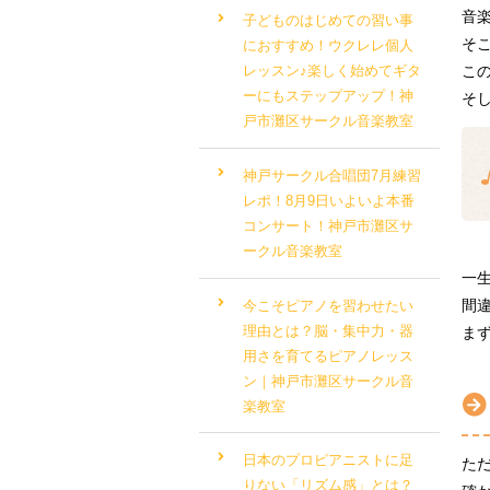
音
子どものはじめての習い事
そ
におすすめ！ウクレレ個人
こ
レッスン♪楽しく始めてギタ
ーにもステップアップ！神
そ
戸市灘区サークル音楽教室
神戸サークル合唱団7月練習
レポ！8月9日いよいよ本番
コンサート！神戸市灘区サ
ークル音楽教室
一
間
今こそピアノを習わせたい
理由とは？脳・集中力・器
ま
用さを育てるピアノレッス
ン｜神戸市灘区サークル音
楽教室
日本のプロピアニストに足
た
りない「リズム感」とは？