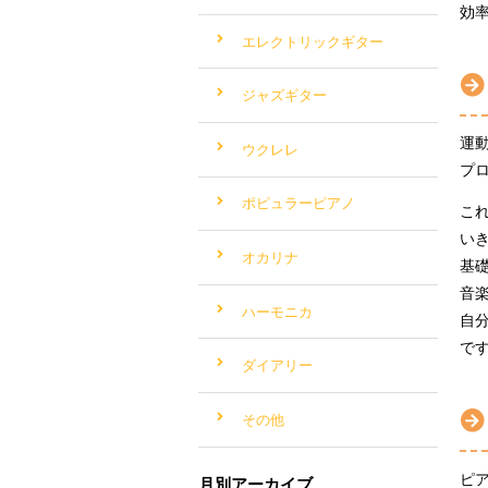
効
エレクトリックギター
ジャズギター
運
ウクレレ
プ
ポピュラーピアノ
こ
い
オカリナ
基
音
ハーモニカ
自
で
ダイアリー
その他
ピ
月別アーカイブ