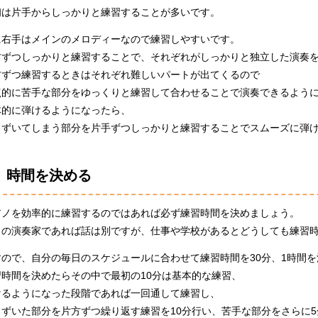
初は片手からしっかりと練習することが多いです。
に右手はメインのメロディーなので練習しやすいです。
方ずつしっかりと練習することで、それぞれがしっかりと独立した演奏
方ずつ練習するときはそれぞれ難しいパートが出てくるので
点的に苦手な部分をゆっくりと練習して合わせることで演奏できるよう
体的に弾けるようになったら、
まずいてしまう部分を片手ずつしっかりと練習することでスムーズに弾
時間を決める
アノを効率的に練習するのではあれば必ず練習時間を決めましょう。
ロの演奏家であれば話は別ですが、仕事や学校があるとどうしても練習
すので、自分の毎日のスケジュールに合わせて練習時間を30分、1時間
習時間を決めたらその中で最初の10分は基本的な練習、
けるようになった段階であれば一回通して練習し、
まずいた部分を片方ずつ繰り返す練習を10分行い、苦手な部分をさらに