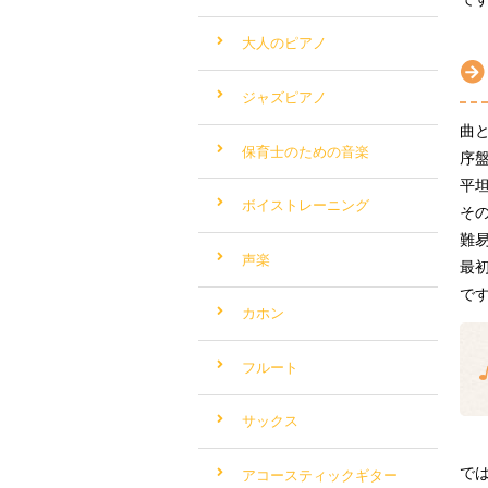
大人のピアノ
ジャズピアノ
曲
保育士のための音楽
序
平
ボイストレーニング
そ
難
声楽
最
で
カホン
フルート
サックス
で
アコースティックギター