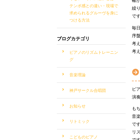
確
テンポ感との違い・現場で
繰
求められるグルーヴを身に
で
つける方法
毎
序
ブログカテゴリ
考
考
ピアノのリズムトレーニン
グ
音楽理論
ピ
神戸サークル合唱団
演
お知らせ
も
音
リトミック
で
リ
こどものピアノ
で