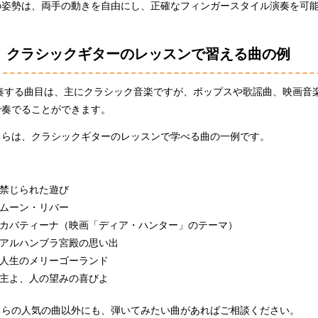
の姿勢は、両手の動きを自由にし、正確なフィンガースタイル演奏を可
クラシックギターのレッスンで習える曲の例
奏する曲目は、主にクラシック音楽ですが、ポップスや歌謡曲、映画音
で奏でることができます。
ちらは、クラシックギターのレッスンで学べる曲の一例です。
禁じられた遊び
ムーン・リバー
カバティーナ（映画「ディア・ハンター」のテーマ）
アルハンブラ宮殿の思い出
人生のメリーゴーランド
主よ、人の望みの喜びよ
ちらの人気の曲以外にも、弾いてみたい曲があればご相談ください。