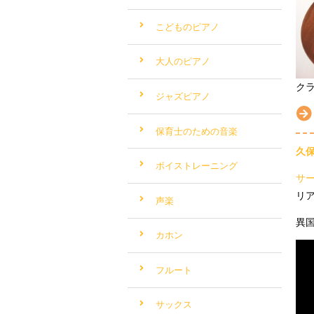
こどものピアノ
大人のピアノ
ク
ジャズピアノ
保育士のための音楽
久
ボイストレーニング
サ
リ
声楽
異
カホン
フルート
サックス