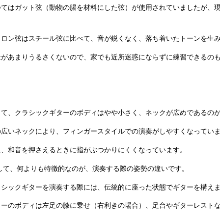
つてはガット弦（動物の腸を材料にした弦）が使用されていましたが、
。
イロン弦はスチール弦に比べて、音が鋭くなく、落ち着いたトーンを生
量があまりうるさくないので、家でも近所迷惑にならずに練習できるの
して、クラシックギターのボディはやや小さく、ネックが広めであるの
の広いネックにより、フィンガースタイルでの演奏がしやすくなってい
に、和音を押さえるときに指がぶつかりにくくなっています。
して、何よりも特徴的なのが、演奏する際の姿勢の違いです。
ラシックギターを演奏する際には、伝統的に座った状態でギターを構え
ターのボディは左足の膝に乗せ（右利きの場合）、足台やギターレスト