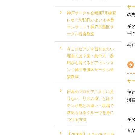
サ
神戸サークル合唱団7月練習
の
レポ！8月9日いよいよ本番
ギ
コンサート！神戸市灘区サ
ー
ークル音楽教室
神
今こそピアノを習わせたい
理由とは？脳・集中力・器
用さを育てるピアノレッス
ン｜神戸市灘区サークル音
楽教室
サ
日本のプロピアニストに足
神
りない「リズム感」とは？
活
テンポ感との違い・現場で
求められるグルーヴを身に
ギ
つける方法
音
【2026年】メタルギターを