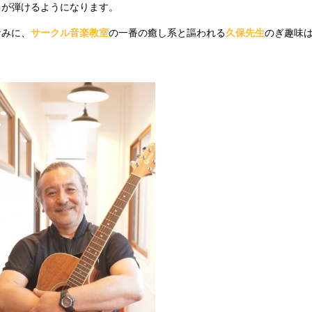
曲が弾けるようになります。
なみに、
サークル音楽教室
の一番の癒し系と謳われる
久保先生
のぎ趣味