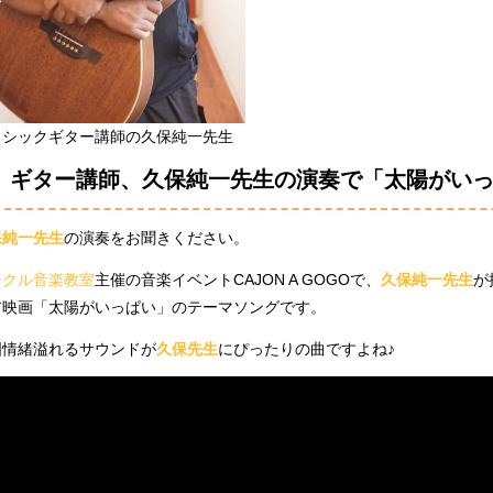
ラシックギター講師の久保純一先生
ギター講師、久保純一先生の演奏で「太陽がい
保純一先生
の演奏をお聞きください。
ークル音楽教室
主催の音楽イベントCAJON A GOGOで、
久保純一先生
が
ア映画「太陽がいっぱい」のテーマソングです。
国情緒溢れるサウンドが
久保先生
にぴったりの曲ですよね♪