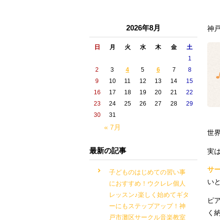
2026年8月
神
日
月
火
水
木
金
土
1
2
3
4
5
6
7
8
9
10
11
12
13
14
15
16
17
18
19
20
21
22
23
24
25
26
27
28
29
30
31
« 7月
世
最新の記事
実
サ
子どものはじめての習い事
い
におすすめ！ウクレレ個人
レッスン♪楽しく始めてギタ
ピ
ーにもステップアップ！神
く
戸市灘区サークル音楽教室