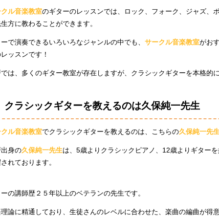
ークル音楽教室
のギターのレッスンでは、ロック、フォーク、ジャズ、
先生方に教わることができます。
ターで演奏できるいろいろなジャンルの中でも、
サークル音楽教室
がお
のレッスンです！
戸では、多くのギター教室が存在しますが、クラシックギターを本格的
クラシックギターを教えるのは久保純一先生
ークル音楽教室
でクラシックギターを教えるのは、こちらの
久保純一先
戸出身の
久保純一先生
は、5歳よりクラシックピアノ、12歳よりギターを
躍されております。
ターの講師歴２５年以上のベテランの先生です。
楽理論に精通しており、生徒さんのレベルに合わせた、楽曲の編曲が得