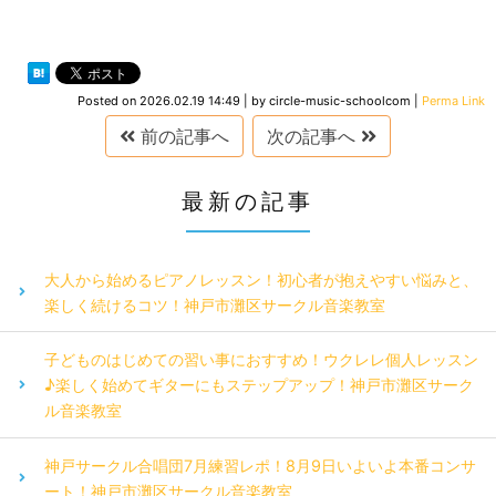
Posted on
2026.02.19 14:49
|
by
circle-music-schoolcom
|
Perma Link
前の記事へ
次の記事へ
最新の記事
大人から始めるピアノレッスン！初心者が抱えやすい悩みと、
楽しく続けるコツ！神戸市灘区サークル音楽教室
子どものはじめての習い事におすすめ！ウクレレ個人レッスン
♪楽しく始めてギターにもステップアップ！神戸市灘区サーク
ル音楽教室
神戸サークル合唱団7月練習レポ！8月9日いよいよ本番コンサ
ート！神戸市灘区サークル音楽教室