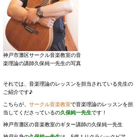
神戸市灘区サークル音楽教室の音
楽理論の講師久保純一先生の写真
それでは、音楽理論のレッスンを担当されている先生の
ご紹介です♪
こちらが、
サークル音楽教室
で音楽理論のレッスンを担
当してくださっているの
久保純一先生
です！
神戸市灘区の音楽教室のギター講師の久保純一先生
神戸出身の
久保純一先生
は、5歳よりクラシックピア